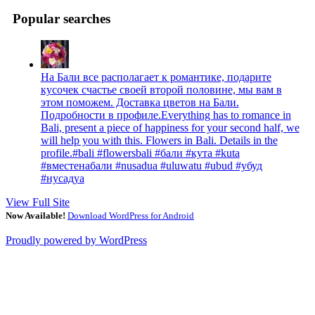
Popular searches
На Бали все располагает к романтике, подарите
кусочек счастье своей второй половине, мы вам в
этом поможем. Доставка цветов на Бали.
Подробности в профиле.Everything has to romance in
Bali, present a piece of happiness for your second half, we
will help you with this. Flowers in Bali. Details in the
profile.#bali #flowersbali #бали #кута #kuta
#вместенабали #nusadua #uluwatu #ubud #убуд
#нусадуа
View Full Site
Now Available!
Download WordPress for Android
Proudly powered by WordPress