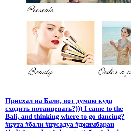
Приехал на Бали, вот думаю куда
сходить потанцевать?))) I came to the
Bali, and thinking where to go dancing?
#кута #бали #нусадуа #джимбаран