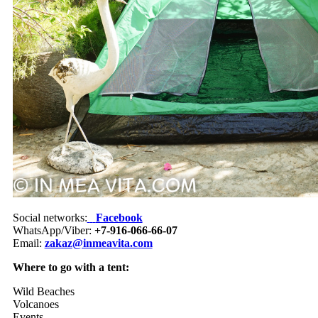
Social networks:
Facebook
WhatsApp/Viber:
+7-916-066-66-07
Email:
zakaz@inmeavita.com
Where to go with a tent:
Wild Beaches
Volcanoes
Events